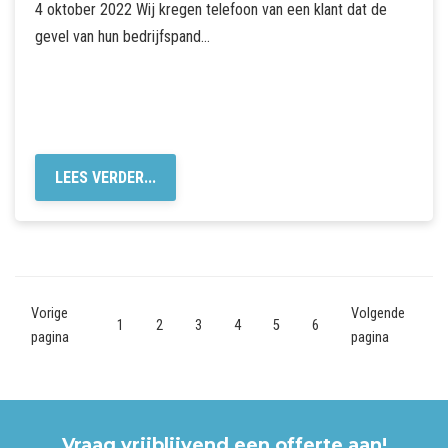
4 oktober 2022 Wij kregen telefoon van een klant dat de
gevel van hun bedrijfspand…
LEES VERDER...
Vorige
Volgende
1
2
3
4
5
6
pagina
pagina
Vraag vrijblijvend een offerte aan!