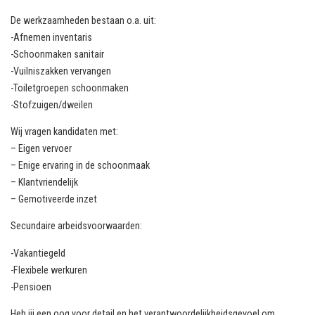
De werkzaamheden bestaan o.a. uit:
-Afnemen inventaris
-Schoonmaken sanitair
-Vuilniszakken vervangen
-Toiletgroepen schoonmaken
-Stofzuigen/dweilen
Wij vragen kandidaten met:
– Eigen vervoer
– Enige ervaring in de schoonmaak
– Klantvriendelijk
– Gemotiveerde inzet
Secundaire arbeidsvoorwaarden:
-Vakantiegeld
-Flexibele werkuren
-Pensioen
Heb jij een oog voor detail en het verantwoordelijkheidsgevoel om