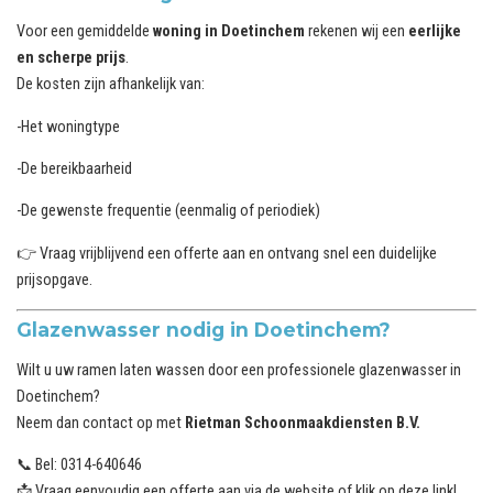
Voor een gemiddelde
woning in Doetinchem
rekenen wij een
eerlijke
en scherpe prijs
.
De kosten zijn afhankelijk van:
-Het woningtype
-De bereikbaarheid
-De gewenste frequentie (eenmalig of periodiek)
👉 Vraag vrijblijvend een offerte aan en ontvang snel een duidelijke
prijsopgave.
Glazenwasser nodig in Doetinchem?
Wilt u uw ramen laten wassen door een professionele glazenwasser in
Doetinchem?
Neem dan contact op met
Rietman Schoonmaakdiensten B.V.
📞 Bel: 0314-640646
📩 Vraag eenvoudig een offerte aan via de website of klik op deze
link
!